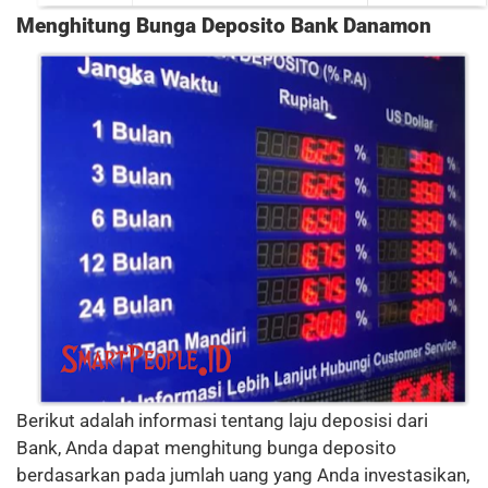
Menghitung Bunga Deposito Bank Danamon
Berikut adalah informasi tentang laju deposisi dari
Bank, Anda dapat menghitung bunga deposito
berdasarkan pada jumlah uang yang Anda investasikan,