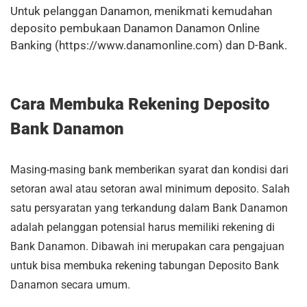
Untuk pelanggan Danamon, menikmati kemudahan
deposito pembukaan Danamon Danamon Online
Banking (https://www.danamonline.com) dan D-Bank.
Cara Membuka Rekening Deposito
Bank Danamon
Masing-masing bank memberikan syarat dan kondisi dari
setoran awal atau setoran awal minimum deposito. Salah
satu persyaratan yang terkandung dalam Bank Danamon
adalah pelanggan potensial harus memiliki rekening di
Bank Danamon. Dibawah ini merupakan cara pengajuan
untuk bisa membuka rekening tabungan Deposito Bank
Danamon secara umum.