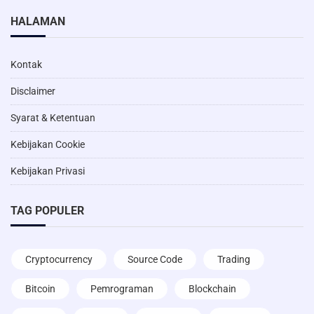
HALAMAN
Kontak
Disclaimer
Syarat & Ketentuan
Kebijakan Cookie
Kebijakan Privasi
TAG POPULER
Cryptocurrency
Source Code
Trading
Bitcoin
Pemrograman
Blockchain