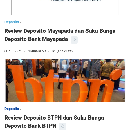
Deposito
Review Deposito Mayapada dan Suku Bunga
Deposito Bank Mayapada
SEP 10, 2024
4 MINS READ
698,846 VIEWS
Deposito
Review Deposito BTPN dan Suku Bunga
Deposito Bank BTPN