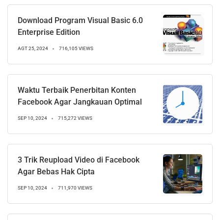
Download Program Visual Basic 6.0
Enterprise Edition
AGT 25, 2024
716,105 VIEWS
Waktu Terbaik Penerbitan Konten
Facebook Agar Jangkauan Optimal
SEP 10, 2024
715,272 VIEWS
3 Trik Reupload Video di Facebook
Agar Bebas Hak Cipta
SEP 10, 2024
711,970 VIEWS