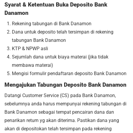
Syarat & Ketentuan Buka Deposito Bank
Danamon
Rekening tabungan di Bank Danamon
Dana untuk deposito telah tersimpan di rekening
tabungan Bank Danamon
KTP & NPWP asli
Sejumlah dana untuk biaya materai (jika tidak
membawa materai)
Mengisi formulir pendaftaran deposito Bank Danamon
Mengajukan Tabungan Deposito Bank Danamon
Datangi Customer Service (CS) pada Bank Danamon,
sebelumnya anda harus mempunyai rekening tabungan di
Bank Danamon sebagai tempat pencairan dana dan
penarikan return yg akan diterima. Pastikan dana yang
akan di depositokan telah tersimpan pada rekening