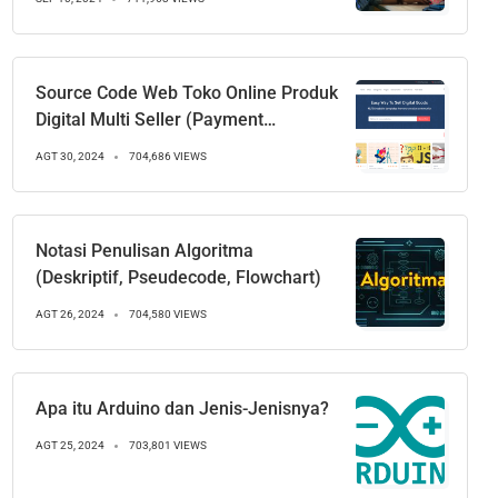
Source Code Web Toko Online Produk
Digital Multi Seller (Payment
Gateways)
AGT 30, 2024
704,686 VIEWS
Notasi Penulisan Algoritma
(Deskriptif, Pseudecode, Flowchart)
AGT 26, 2024
704,580 VIEWS
Apa itu Arduino dan Jenis-Jenisnya?
AGT 25, 2024
703,801 VIEWS