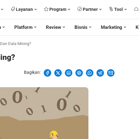
Layanan
Program
Partner
Tool
n
Platform
Review
Bisnis
Marketing
K
Dan Data Mining?
ning?
Bagikan: