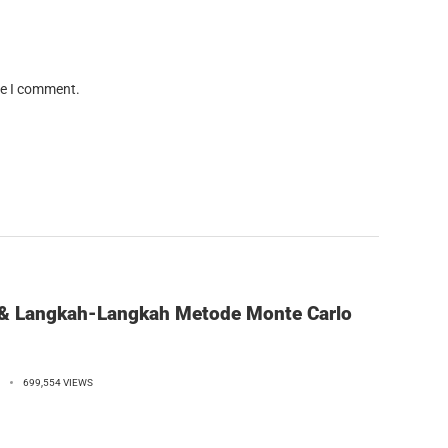
me I comment.
 & Langkah-Langkah Metode Monte Carlo
D
699,554 VIEWS